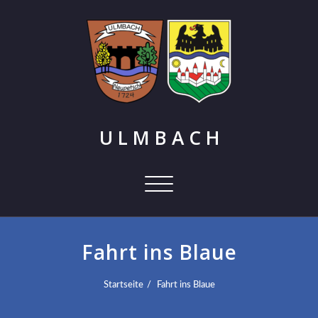
U L M B A C H
Schalte
Navigation
Fahrt ins Blaue
Startseite
Fahrt ins Blaue