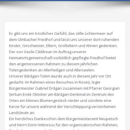
Es gibt uns ein tröstliches Gefühl, das stille Lichtermeer auf
dem Ulmbacher Friedhof und lässt uns unserer dort ruhenden
Kinder, Geschwister, Eltern, Großeltern und Ahnen gedenken.
Der von Vasile Cădărean im Auftrag unserer
Heimatortsgemeinschaft vorbildlich gepflegte Friedhof bietet
den angemessenen Rahmen zu diesem jährlichen
Totengedenken an Allerheiligen und Allerseelen.
Unserer Bărăgan-Toten wurde auch in diesem Jahr vor Ort
gedacht. Im Rahmen eines Besuches in Roseți, legte
Bürgermeister Gabriel Drăgan zusammen mit Pfarrer Georgian
Șerban Ende Oktober am Bărăgan-Denkmal im Zentrum des
Ortes ein kleines Blumengesteck nieder und zündete eine
Kerze für unsere während der Verschleppung verstorbenen
Landsleute an.
Ein herzliches Dankeschön dem Bürgermeisteramt Neupetsch
und Herrn Dorin Imbrescu für den organisatorischen Rahmen,